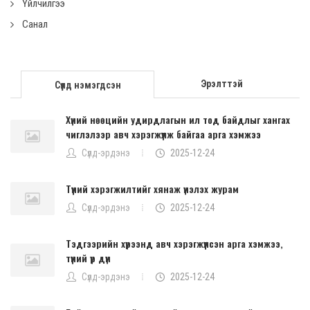
Үйлчилгээ
Санал
Эрэлттэй
Сүүлд нэмэгдсэн
Хүний нөөцийн удирдлагын ил тод байдлыг хангах
чиглэлээр авч хэрэгжүүлж байгаа арга хэмжээ
Сүлд-эрдэнэ
2025-12-24
Түүний хэрэгжилтийг хянаж үнэлэх журам
Сүлд-эрдэнэ
2025-12-24
Тэдгээрийн хүрээнд авч хэрэгжүүлсэн арга хэмжээ,
түүний үр дүн
Сүлд-эрдэнэ
2025-12-24