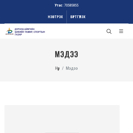
Утас:
70585855
НЭВТРЭХ
БҮРТГҮҮЛЭХ
МЭДЭЭ
Нүүр
Мэдээ