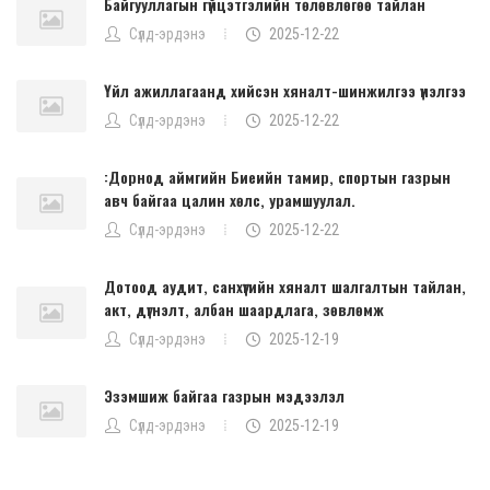
Байгууллагын гүйцэтгэлийн төлөвлөгөө тайлан
Сүлд-эрдэнэ
2025-12-22
Үйл ажиллагаанд хийсэн хяналт-шинжилгээ үнэлгээ
Сүлд-эрдэнэ
2025-12-22
:Дорнод аймгийн Биеийн тамир, спортын газрын
авч байгаа цалин хөлс, урамшуулал.
Сүлд-эрдэнэ
2025-12-22
Дотоод аудит, санхүүгийн хяналт шалгалтын тайлан,
акт, дүгнэлт, албан шаардлага, зөвлөмж
Сүлд-эрдэнэ
2025-12-19
Эзэмшиж байгаа газрын мэдээлэл
Сүлд-эрдэнэ
2025-12-19