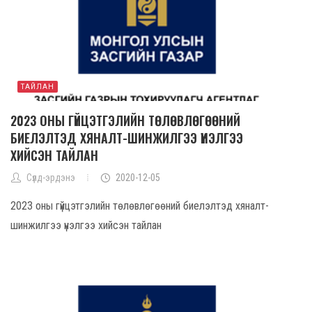
ТАЙЛАН
2023 ОНЫ ГҮЙЦЭТГЭЛИЙН ТӨЛӨВЛӨГӨӨНИЙ
БИЕЛЭЛТЭД ХЯНАЛТ-ШИНЖИЛГЭЭ ҮНЭЛГЭЭ
ХИЙСЭН ТАЙЛАН
Сүлд-эрдэнэ
2020-12-05
2023 оны гүйцэтгэлийн төлөвлөгөөний биелэлтэд хяналт-
шинжилгээ үнэлгээ хийсэн тайлан